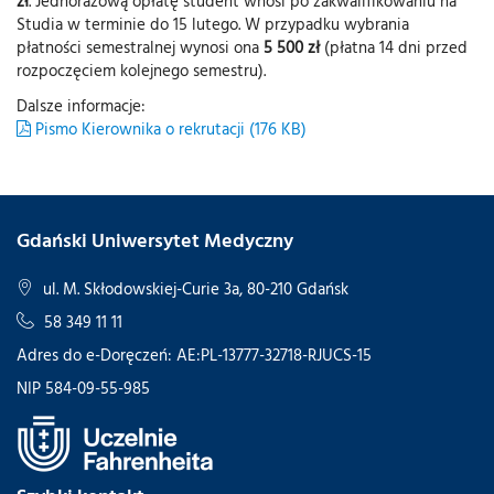
zł
. Jednorazową opłatę student wnosi po zakwalifikowaniu na
Studia w terminie do 15 lutego. W przypadku wybrania
płatności semestralnej wynosi ona
5 500 zł
(płatna 14 dni przed
rozpoczęciem kolejnego semestru).
Dalsze informacje:
Pismo Kierownika o rekrutacji (176 KB)
Gdański Uniwersytet Medyczny
ul. M. Skłodowskiej-Curie 3a, 80-210 Gdańsk
58 349 11 11
Adres do e-Doręczeń: AE:PL-13777-32718-RJUCS-15
NIP 584-09-55-985