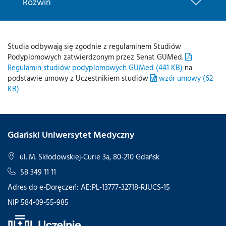
Rozwiń
Studia odbywają się zgodnie z regulaminem Studiów
Podyplomowych zatwierdzonym przez Senat GUMed.
Regulamin studiów podyplomowych GUMed (441 KB)
na
podstawie umowy z Uczestnikiem studiów
wzór umowy (62
KB)
Gdański Uniwersytet Medyczny
ul. M. Skłodowskiej-Curie 3a, 80-210 Gdańsk
58 349 11 11
Adres do e-Doręczeń: AE:PL-13777-32718-RJUCS-15
NIP 584-09-55-985